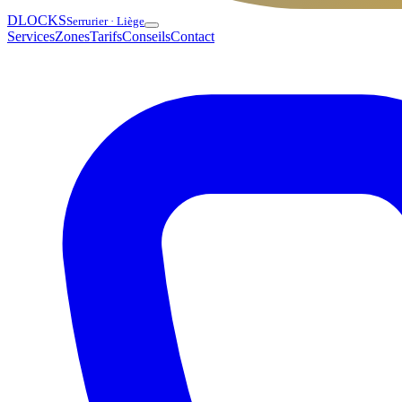
DLOCKS
Serrurier · Liège
Services
Zones
Tarifs
Conseils
Contact