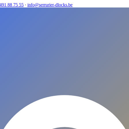
491 88 75 55
·
info@serrurier-dlocks.be