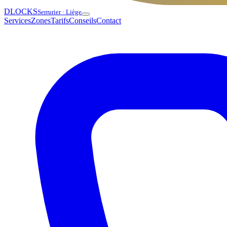
DLOCKS
Serrurier · Liège
Services
Zones
Tarifs
Conseils
Contact