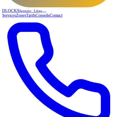
DLOCKS
Serrurier · Liège
Services
Zones
Tarifs
Conseils
Contact