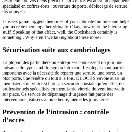
destruction de vos biens précieux. DLOCKS est aussi un dépanneur
spécialisé en coffres-forts : ouverture de porte, déblocage de serrure,
découpe, etc
This sex game triggers memories of your intimate fun time and helps
you recreate them together virtually. Okay, now onto the interesting
stuff. Speaking of that effect, well, the Cocksheath certainly is
something . Why aren’t we talking about these more?
Sécurisation suite aux cambriolages
La plupart des particuliers ou entreprises connaissent un jour une
nuisance de type cambriolage ou intrusion. Les dégâts sont parfois
importants avec la nécessité de réparer une serrure, une porte, un
bloc porte, une fenêtre ou tout à la fois. DLOCKS envoie aussi un
menuisier et un vitrier si l’artisan serrurier constate qu’en effet, des
professionnels spécialisés en menuiserie vitrerie doivent intervenir
sur place. Ce service de dépannage d’urgence fait partie des
interventions réalisées à toute heure, même les jours fériés.
Prévention de l’intrusion : contrôle
d’accès