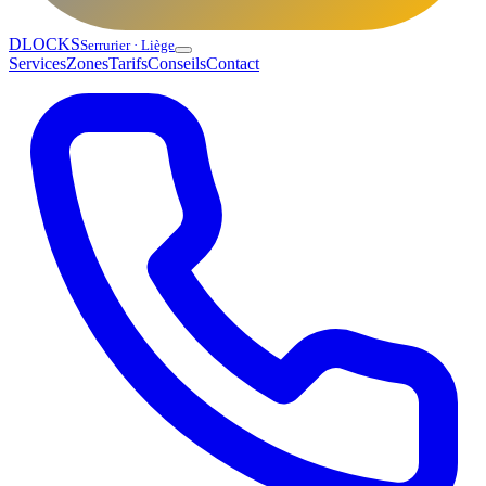
DLOCKS
Serrurier · Liège
Services
Zones
Tarifs
Conseils
Contact