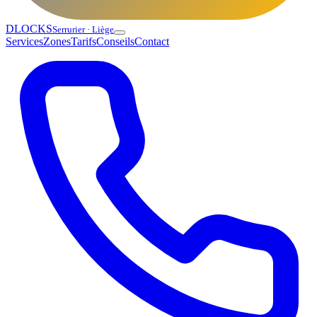
DLOCKS
Serrurier · Liège
Services
Zones
Tarifs
Conseils
Contact