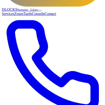
DLOCKS
Serrurier · Liège
Services
Zones
Tarifs
Conseils
Contact