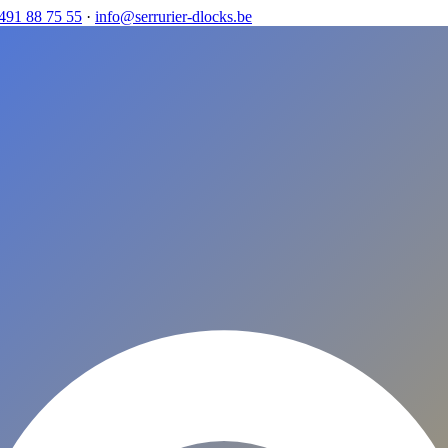
491 88 75 55
·
info@serrurier-dlocks.be