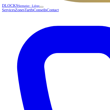
DLOCKS
Serrurier · Liège
Services
Zones
Tarifs
Conseils
Contact