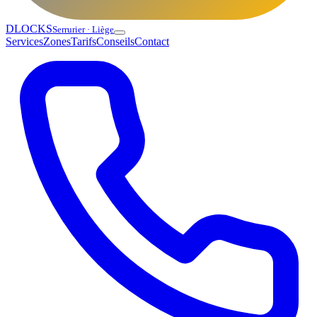
DLOCKS
Serrurier · Liège
Services
Zones
Tarifs
Conseils
Contact