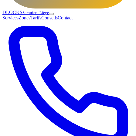
DLOCKS
Serrurier · Liège
Services
Zones
Tarifs
Conseils
Contact