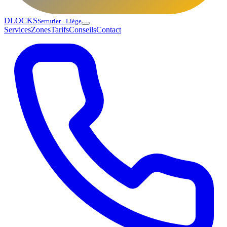
DLOCKS
Serrurier · Liège
Services
Zones
Tarifs
Conseils
Contact