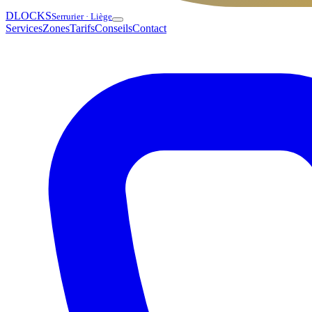
DLOCKS
Serrurier · Liège
Services
Zones
Tarifs
Conseils
Contact