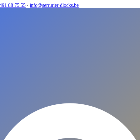
491 88 75 55
·
info@serrurier-dlocks.be