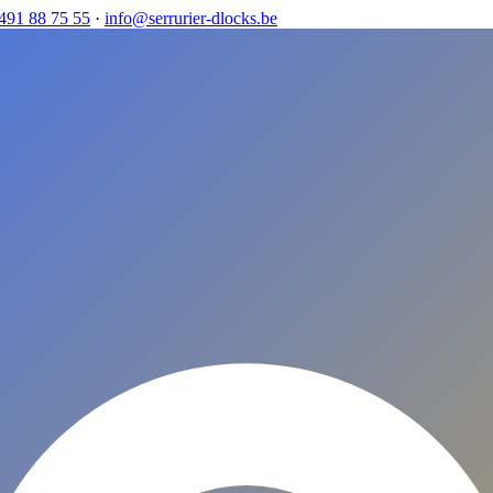
491 88 75 55
·
info@serrurier-dlocks.be