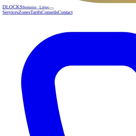
DLOCKS
Serrurier · Liège
Services
Zones
Tarifs
Conseils
Contact