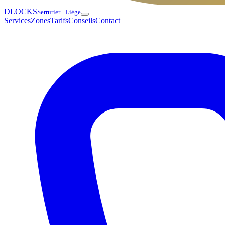
DLOCKS
Serrurier · Liège
Services
Zones
Tarifs
Conseils
Contact