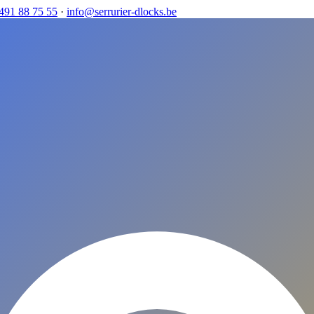
491 88 75 55
·
info@serrurier-dlocks.be