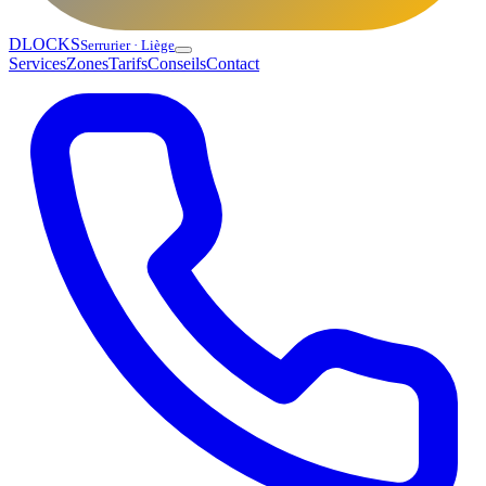
DLOCKS
Serrurier · Liège
Services
Zones
Tarifs
Conseils
Contact