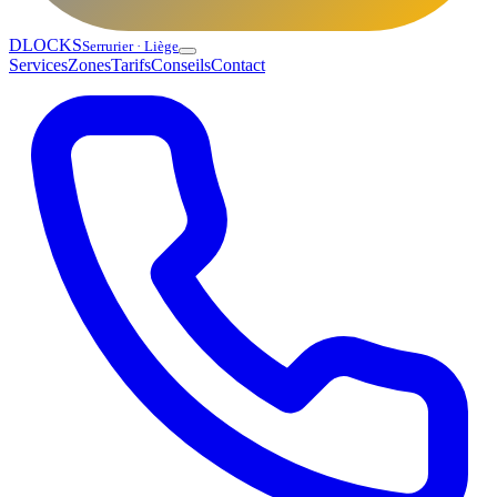
DLOCKS
Serrurier · Liège
Services
Zones
Tarifs
Conseils
Contact