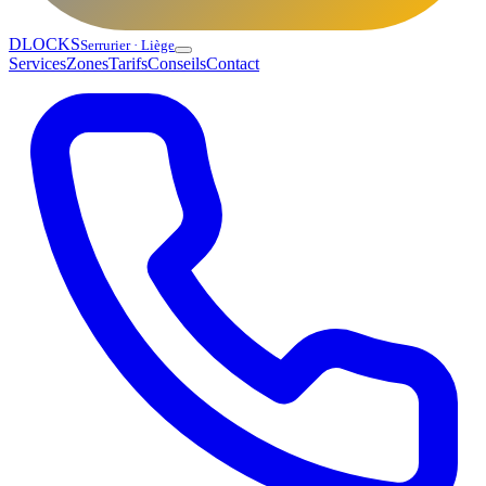
DLOCKS
Serrurier · Liège
Services
Zones
Tarifs
Conseils
Contact