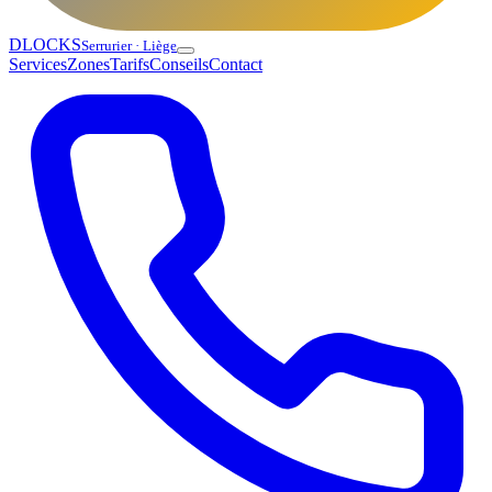
DLOCKS
Serrurier · Liège
Services
Zones
Tarifs
Conseils
Contact