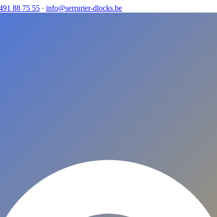
491 88 75 55
·
info@serrurier-dlocks.be