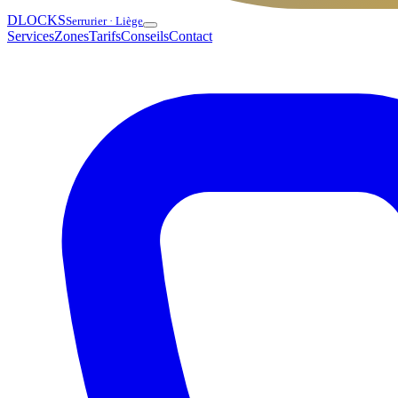
DLOCKS
Serrurier · Liège
Services
Zones
Tarifs
Conseils
Contact