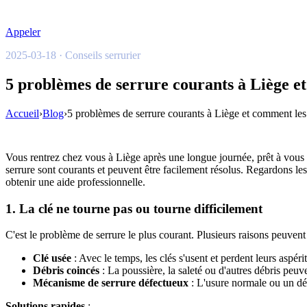
Appeler
2025-03-18 · Conseils serrurier
5 problèmes de serrure courants à Liège e
Accueil
›
Blog
›
5 problèmes de serrure courants à Liège et comment les
Vous rentrez chez vous à Liège après une longue journée, prêt à vous d
serrure sont courants et peuvent être facilement résolus. Regardons l
obtenir une aide professionnelle.
1. La clé ne tourne pas ou tourne difficilement
C'est le problème de serrure le plus courant. Plusieurs raisons peuvent 
Clé usée
: Avec le temps, les clés s'usent et perdent leurs aspér
Débris coincés
: La poussière, la saleté ou d'autres débris peuv
Mécanisme de serrure défectueux
: L'usure normale ou un dé
Solutions rapides
: