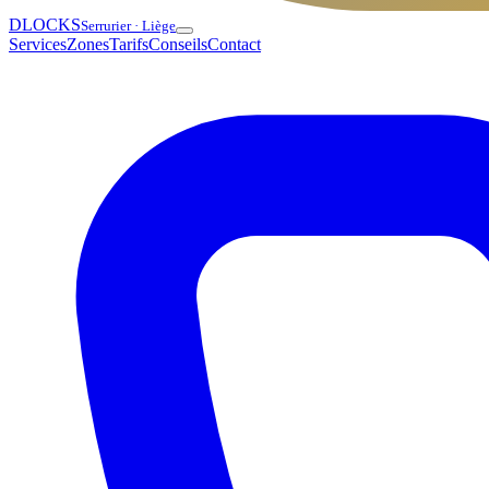
DLOCKS
Serrurier · Liège
Services
Zones
Tarifs
Conseils
Contact