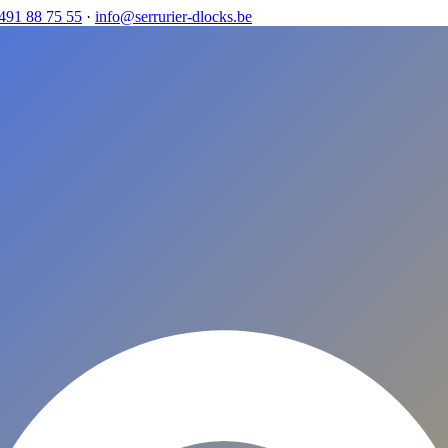
491 88 75 55
·
info@serrurier-dlocks.be