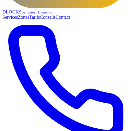
DLOCKS
Serrurier · Liège
Services
Zones
Tarifs
Conseils
Contact