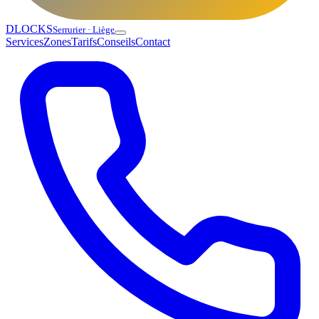
DLOCKS
Serrurier · Liège
Services
Zones
Tarifs
Conseils
Contact