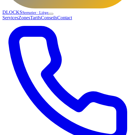
DLOCKS
Serrurier · Liège
Services
Zones
Tarifs
Conseils
Contact