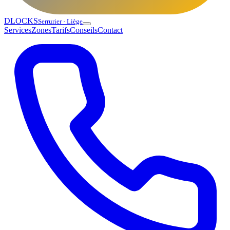
DLOCKS
Serrurier · Liège
Services
Zones
Tarifs
Conseils
Contact