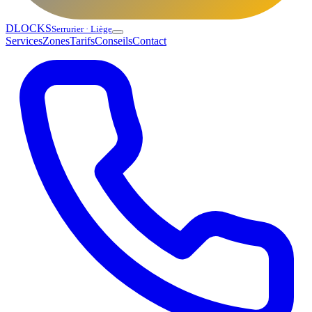
DLOCKS
Serrurier · Liège
Services
Zones
Tarifs
Conseils
Contact