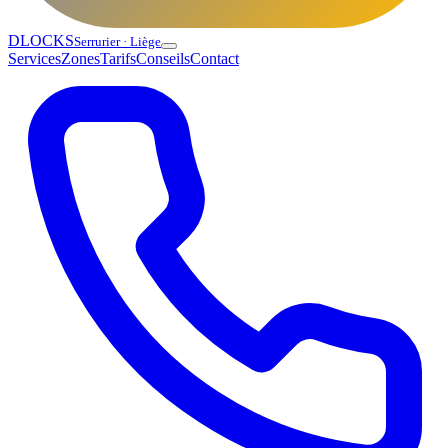
DLOCKS
Serrurier · Liège
Services
Zones
Tarifs
Conseils
Contact