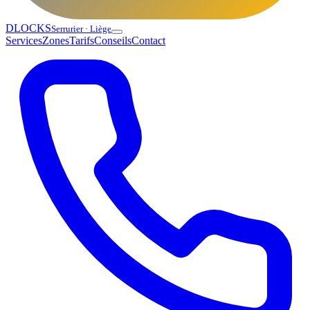
DLOCKS
Serrurier · Liège
Services
Zones
Tarifs
Conseils
Contact