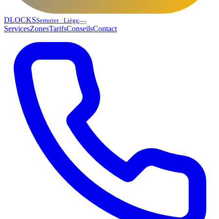
DLOCKS
Serrurier · Liège
Services
Zones
Tarifs
Conseils
Contact