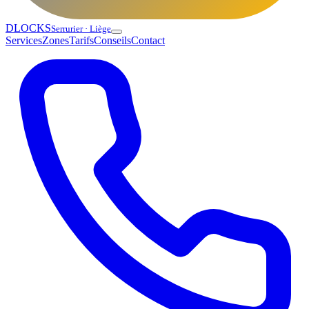
DLOCKS
Serrurier · Liège
Services
Zones
Tarifs
Conseils
Contact