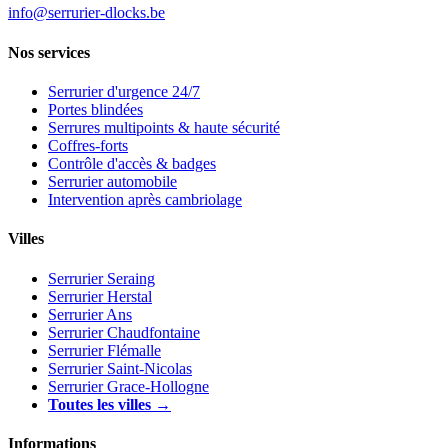
info@serrurier-dlocks.be
Nos services
Serrurier d'urgence 24/7
Portes blindées
Serrures multipoints & haute sécurité
Coffres-forts
Contrôle d'accès & badges
Serrurier automobile
Intervention après cambriolage
Villes
Serrurier Seraing
Serrurier Herstal
Serrurier Ans
Serrurier Chaudfontaine
Serrurier Flémalle
Serrurier Saint-Nicolas
Serrurier Grace-Hollogne
Toutes les villes →
Informations