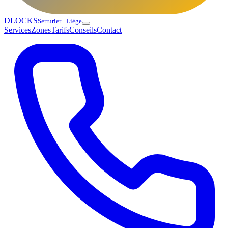
DLOCKS
Serrurier · Liège
Services
Zones
Tarifs
Conseils
Contact