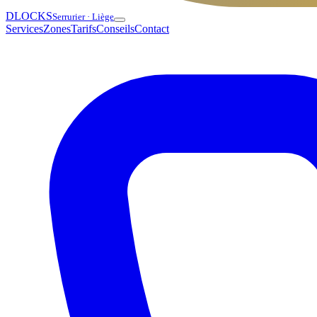
DLOCKS
Serrurier · Liège
Services
Zones
Tarifs
Conseils
Contact