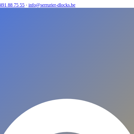
491 88 75 55
·
info@serrurier-dlocks.be