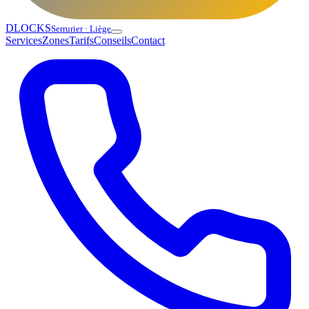
DLOCKS
Serrurier · Liège
Services
Zones
Tarifs
Conseils
Contact