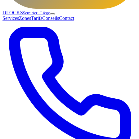
DLOCKS
Serrurier · Liège
Services
Zones
Tarifs
Conseils
Contact