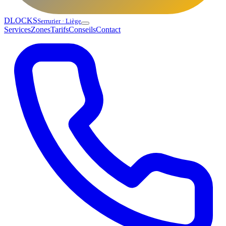
DLOCKS
Serrurier · Liège
Services
Zones
Tarifs
Conseils
Contact