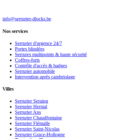
info@serrurier-dlocks.be
Nos services
Serrurier d'urgence 24/7
Portes blindées
Serrures multipoints & haute sécurité
Coffres-forts
Contrôle d'accès & badges
Serrurier automobile
Intervention après cambriolage
Villes
Serrurier Seraing
Serrurier Herstal
Serrurier Ans
Serrurier Chaudfontaine
Serrurier Flémalle
Serrurier Saint-Nicolas
Serrurier Grace-Hollogne