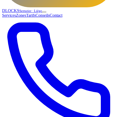
DLOCKS
Serrurier · Liège
Services
Zones
Tarifs
Conseils
Contact