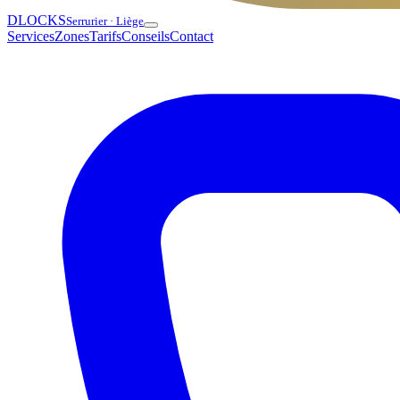
DLOCKS
Serrurier · Liège
Services
Zones
Tarifs
Conseils
Contact