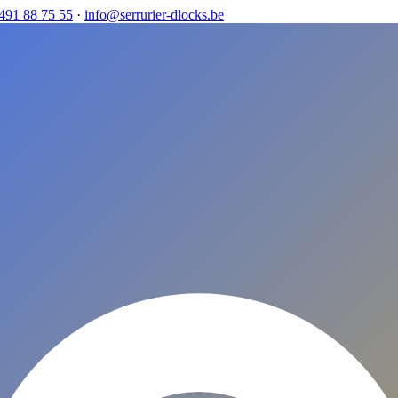
491 88 75 55
·
info@serrurier-dlocks.be