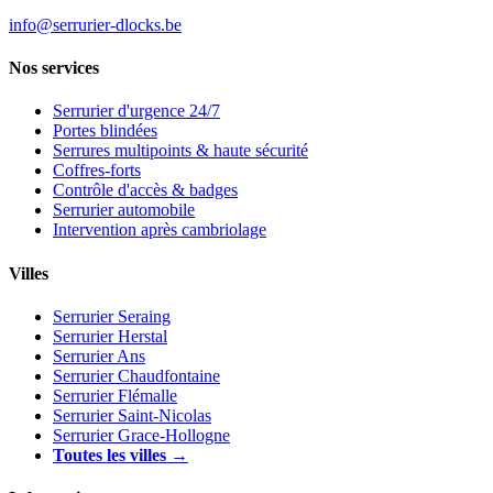
info@serrurier-dlocks.be
Nos services
Serrurier d'urgence 24/7
Portes blindées
Serrures multipoints & haute sécurité
Coffres-forts
Contrôle d'accès & badges
Serrurier automobile
Intervention après cambriolage
Villes
Serrurier Seraing
Serrurier Herstal
Serrurier Ans
Serrurier Chaudfontaine
Serrurier Flémalle
Serrurier Saint-Nicolas
Serrurier Grace-Hollogne
Toutes les villes →