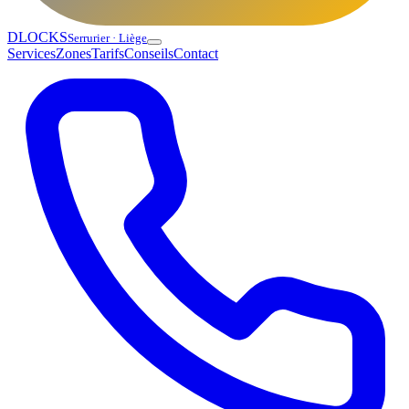
DLOCKS
Serrurier · Liège
Services
Zones
Tarifs
Conseils
Contact