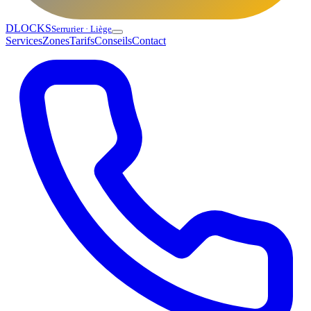
DLOCKS
Serrurier · Liège
Services
Zones
Tarifs
Conseils
Contact