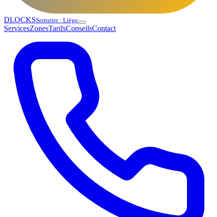
DLOCKS
Serrurier · Liège
Services
Zones
Tarifs
Conseils
Contact