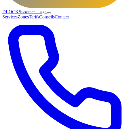
DLOCKS
Serrurier · Liège
Services
Zones
Tarifs
Conseils
Contact