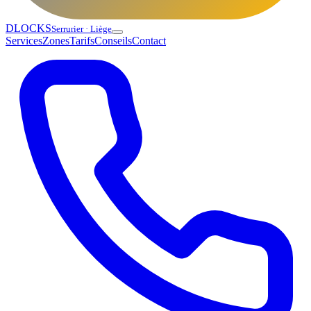
DLOCKS
Serrurier · Liège
Services
Zones
Tarifs
Conseils
Contact