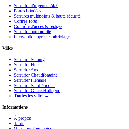
Serrurier d'urgence 24/7
Portes blindées
Serrures multipoints & haute sécurité
Coffres-forts
Contrôle d'accès & badges
Serrurier automobile
Intervention après cambriolage
Villes
Serrurier Seraing
Serrurier Herstal
Serrurier Ans
Serrurier Chaudfontaine
Serrurier Flémalle
Serrurier Saint-Nicolas
Serrurier Grace-Hollogne
Toutes les villes →
Informations
À propos
Tarifs
Questions fréquentes