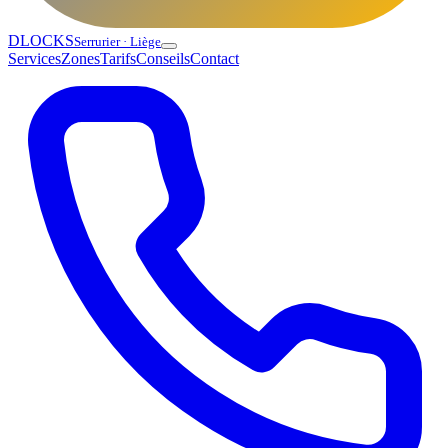
DLOCKS
Serrurier · Liège
Services
Zones
Tarifs
Conseils
Contact