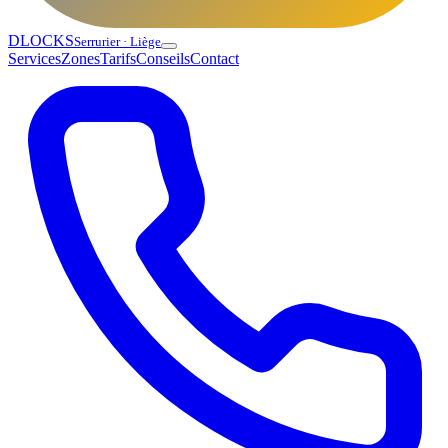
DLOCKS
Serrurier · Liège
Services
Zones
Tarifs
Conseils
Contact