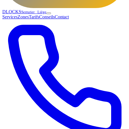
DLOCKS
Serrurier · Liège
Services
Zones
Tarifs
Conseils
Contact