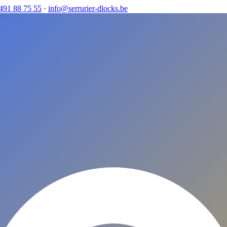
491 88 75 55
·
info@serrurier-dlocks.be