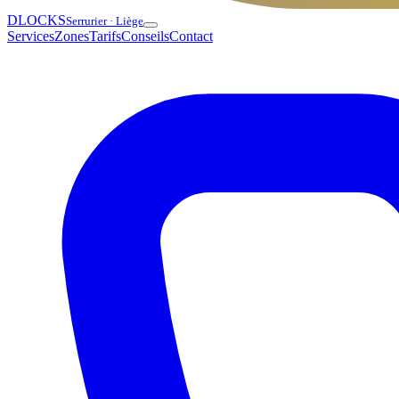
DLOCKS
Serrurier · Liège
Services
Zones
Tarifs
Conseils
Contact