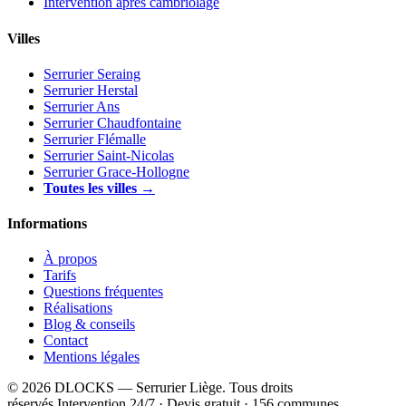
Intervention après cambriolage
Villes
Serrurier Seraing
Serrurier Herstal
Serrurier Ans
Serrurier Chaudfontaine
Serrurier Flémalle
Serrurier Saint-Nicolas
Serrurier Grace-Hollogne
Toutes les villes →
Informations
À propos
Tarifs
Questions fréquentes
Réalisations
Blog & conseils
Contact
Mentions légales
© 2026 DLOCKS — Serrurier Liège. Tous droits
réservés.
Intervention 24/7 · Devis gratuit · 156 communes