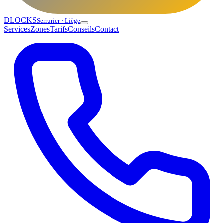
DLOCKS
Serrurier · Liège
Services
Zones
Tarifs
Conseils
Contact