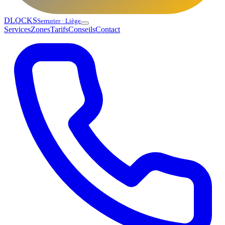
DLOCKS
Serrurier · Liège
Services
Zones
Tarifs
Conseils
Contact