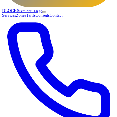
DLOCKS
Serrurier · Liège
Services
Zones
Tarifs
Conseils
Contact