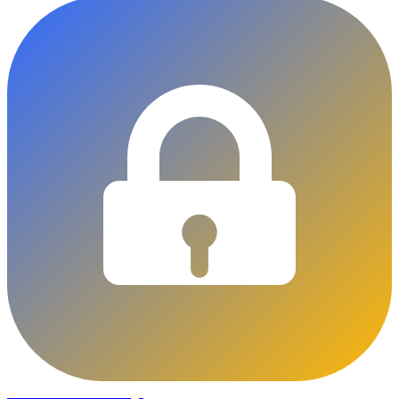
DLOCKS
Serrurier · Liège