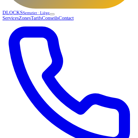
DLOCKS
Serrurier · Liège
Services
Zones
Tarifs
Conseils
Contact