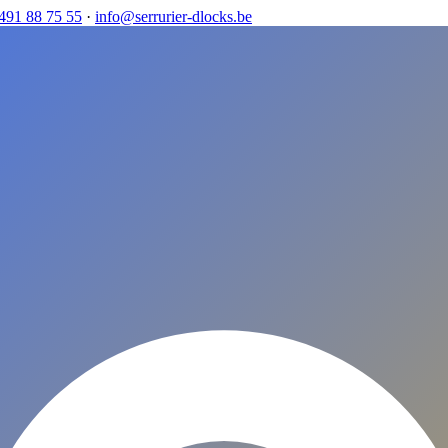
491 88 75 55
·
info@serrurier-dlocks.be