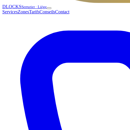
DLOCKS
Serrurier · Liège
Services
Zones
Tarifs
Conseils
Contact