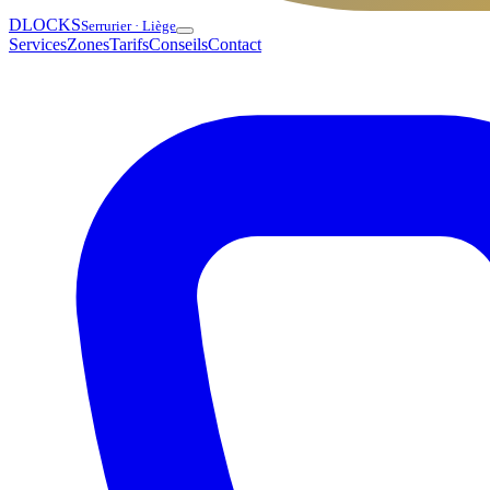
DLOCKS
Serrurier · Liège
Services
Zones
Tarifs
Conseils
Contact