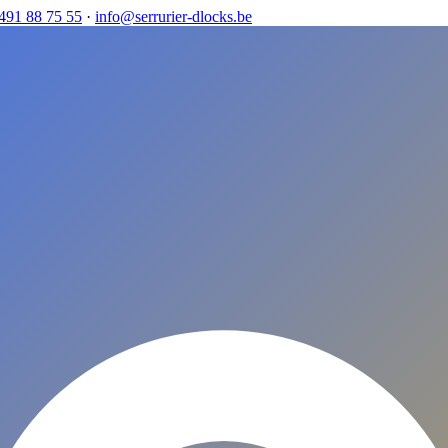
491 88 75 55
·
info@serrurier-dlocks.be